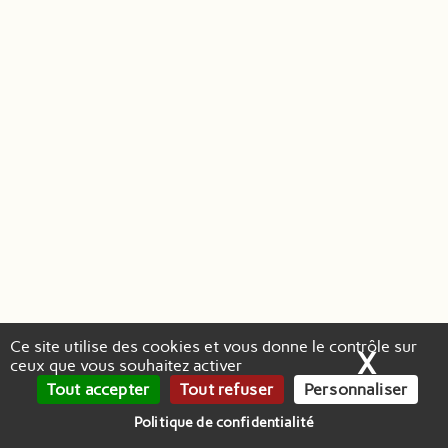
Ce site utilise des cookies et vous donne le contrôle sur
X
Masq
ceux que vous souhaitez activer
Tout accepter
Tout refuser
Personnaliser
Politique de confidentialité