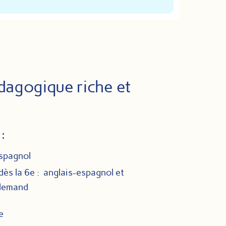
dagogique riche et
:
espagnol
dès la 6e : anglais-espagnol et
allemand
5e