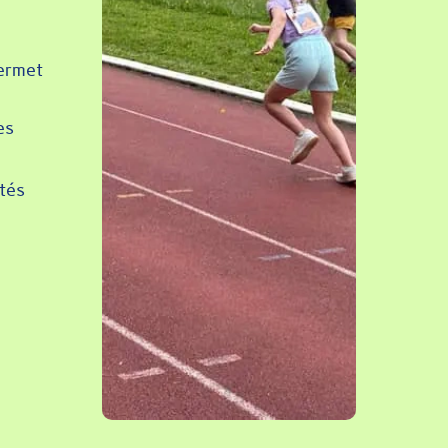
permet
es
ités