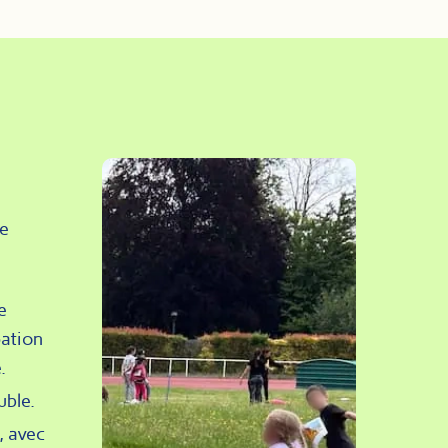
le
e
pation
.
uble.
, avec