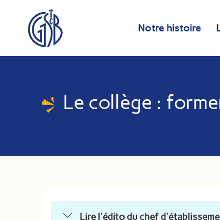
Skip
Panneau de gestion des cookies
to
Notre histoire
content
Le collège : form
Lire l'édito du chef d'établissem