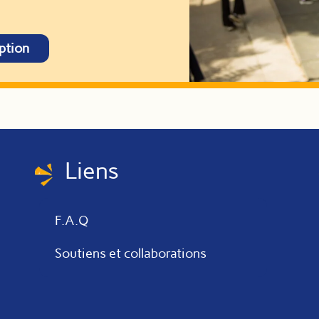
ption
Liens
F.A.Q
Soutiens et collaborations