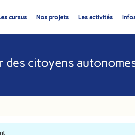
Les cursus
Nos projets
Les activités
Info
er des citoyens autonome
ent