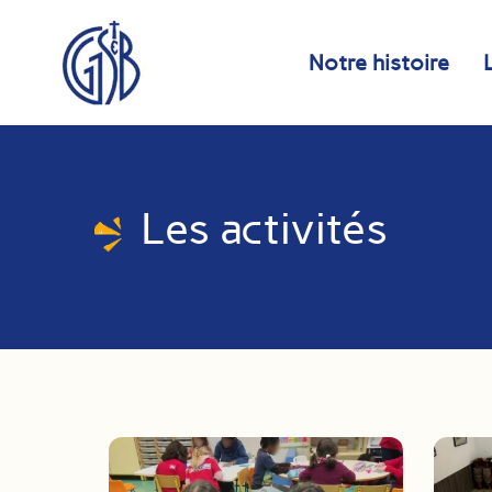
Skip
Panneau de gestion des cookies
to
Notre histoire
content
Les activités