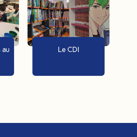
Le CDI
 au