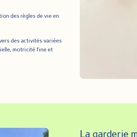
ation des règles de vie en
avers des activités variées
lle, motricité fine et
La garderie m