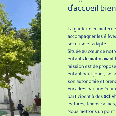
d’accueil bie
La garderie en materne
accompagner les élève
sécurisé et adapté.
Située au cœur de notre 
enfants
le matin avant l
mission est de propos
enfant peut jouer, se s
son autonomie et prend
Encadrés par une équipe
participent à des
activi
lectures, temps calmes,
Nous mettons un point