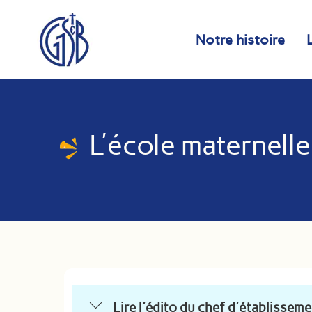
Skip
Panneau de gestion des cookies
to
Notre histoire
content
L'école maternelle
Lire l'édito du chef d'établissem